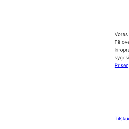
Vores 
Få ove
kiropr
sygesi
Priser
Tilsku