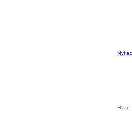
Nyhed
Hvad 