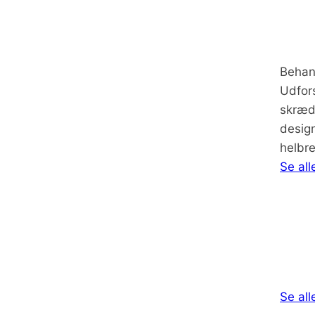
Behan
Udfors
skræd
design
helbre
Se all
Se al