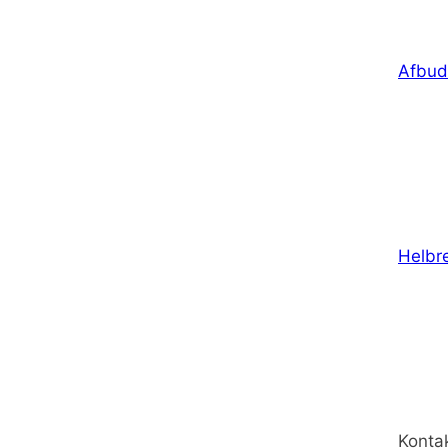
Afbud
Helbr
Konta