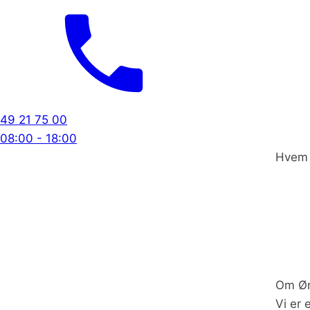
49 21 75 00
08:00 - 18:00
Hvem 
Om Ør
Vi er 