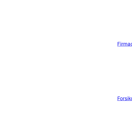
Firma
Forsik