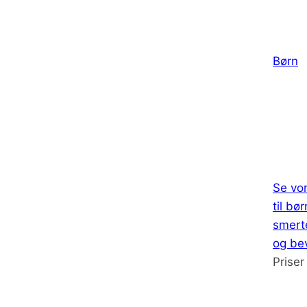
Børn
Se vor
til bø
smert
og be
Priser