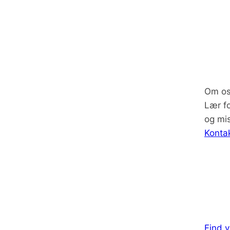
Om o
Lær f
og mi
Konta
Find v