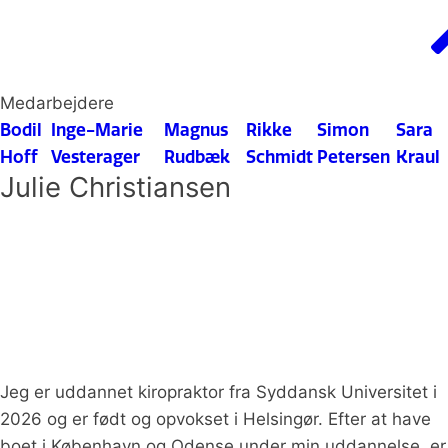
Medarbejdere
Bodil
Inge-Marie
Magnus
Rikke
Simon
Sara
Hoff
Vesterager
Rudbæk
Schmidt
Petersen
Kraul
Julie Christiansen
Jeg er uddannet kiropraktor fra Syddansk Universitet i
2026 og er født og opvokset i Helsingør. Efter at have
boet i København og Odense under min uddannelse, er