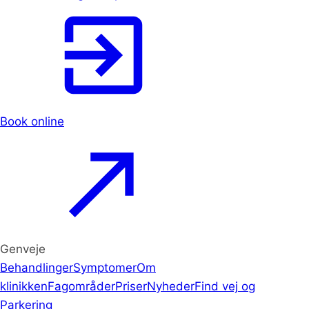
Book online
Genveje
Behandlinger
Symptomer
Om
klinikken
Fagområder
Priser
Nyheder
Find vej og
Parkering