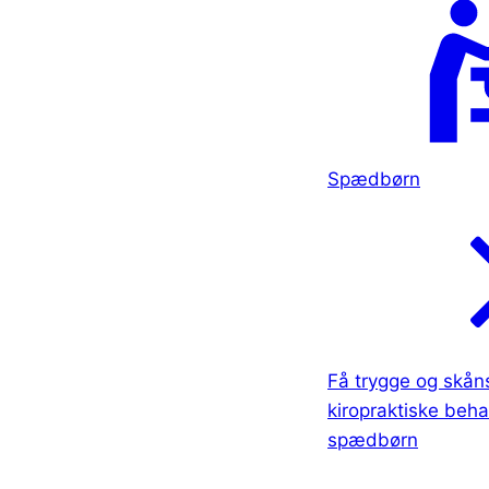
Spædbørn
Få trygge og skå
kiropraktiske behan
spædbørn