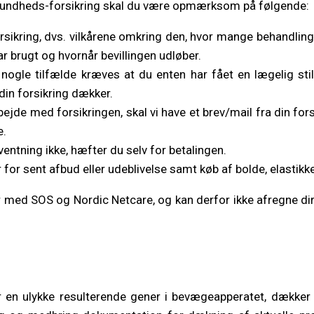
 sundheds-forsikring skal du være opmærksom på følgende:
rsikring, dvs. vilkårene omkring den, hvor mange behandlinger
 brugt og hvornår bevillingen udløber.
gle tilfælde kræves at du enten har fået en lægelig stil
 din forsikring dækker.
bejde med forsikringen, skal vi have et brev/mail fra din forsi
e.
entning ikke, hæfter du selv for betalingen.
for sent afbud eller udeblivelse samt køb af bolde, elastikker
r med SOS og Nordic Netcare, og kan derfor ikke afregne di
r en ulykke resulterende gener i bevægeapperatet, dækker 