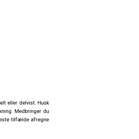
t eller delvist. Husk
ækning. Medbringer du
este tilfælde afregne