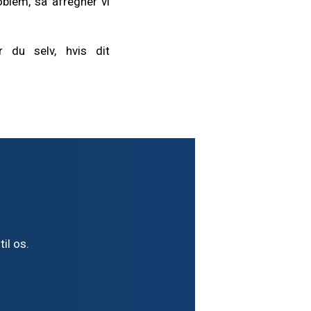
oblem, så afregner vi
 du selv, hvis dit
il os.