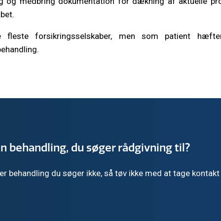
ing og medbring dokumentation for dækning af aktuelle pr
bet.
fleste forsikringsselskaber, men som patient hæfter
behandling.
n behandling, du søger rådgivning til?
 behandling du søger ikke, så tøv ikke med at tage kontakt t