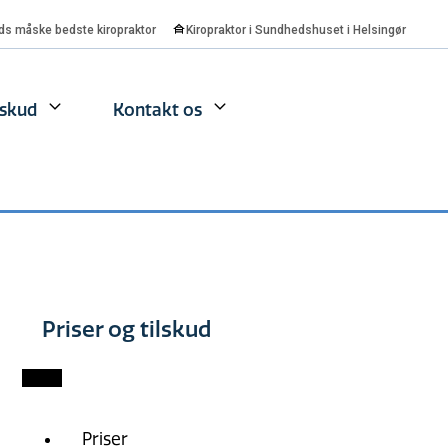
ds måske bedste kiropraktor
Kiropraktor i Sundhedshuset i Helsingør
lskud
Kontakt os
Priser og tilskud
Priser