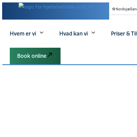
Nordsjællan
Hvem er vi
Hvad kan vi
Priser & Ti
Book online