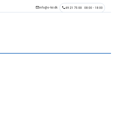
info@o-kir.dk
49 21 75 00
08:00 - 18:00