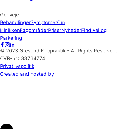
Genveje
Behandlinger
Symptomer
Om
klinikken
Fagområder
Priser
Nyheder
Find vej og
Parkering
© 2023 Øresund Kiropraktik - All Rights Reserved.
CVR-nr.: 33764774
Privatlivspolitik
Created and hosted by