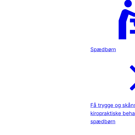
Spædbørn
Få trygge og skå
kiropraktiske behan
spædbørn