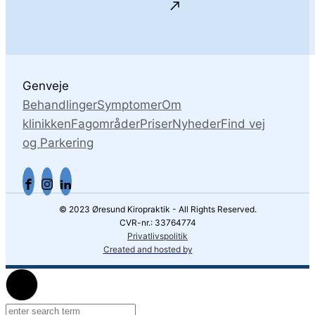
Genveje
Behandlinger
Symptomer
Om
klinikken
Fagområder
Priser
Nyheder
Find vej
og Parkering
© 2023 Øresund Kiropraktik - All Rights Reserved.
CVR-nr.: 33764774
Privatlivspolitik
Created and hosted by