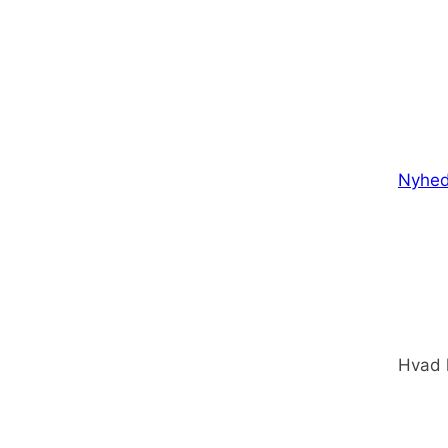
Nyhed
Hvad 