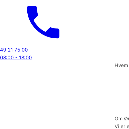
49 21 75 00
08:00 - 18:00
Hvem 
Om Ør
Vi er 