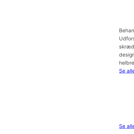
Behan
Udfors
skræd
design
helbre
Se all
Se al