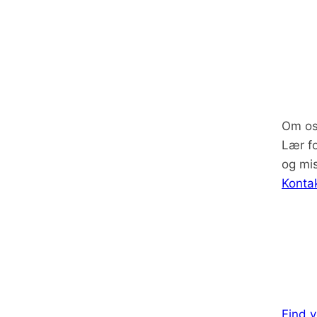
Om o
Lær f
og mi
Konta
Find v