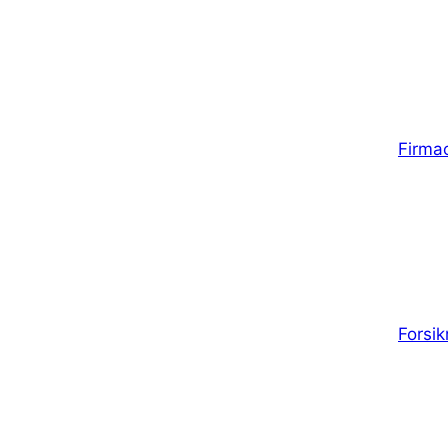
Firma
Forsik