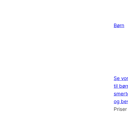
Børn
Se vor
til bø
smert
og be
Priser