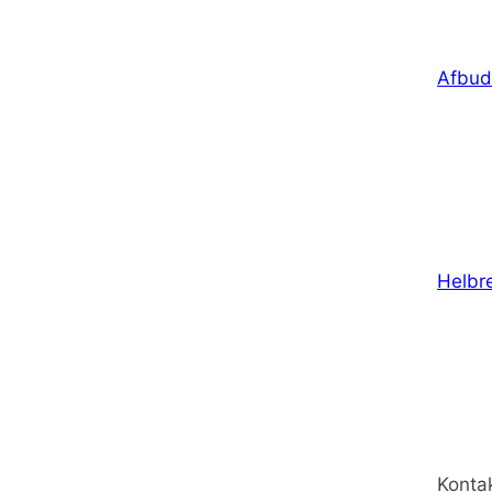
Afbud
Helbr
Konta