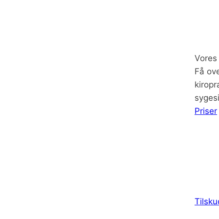
Vores 
Få ove
kiropr
sygesi
Priser
Tilsku